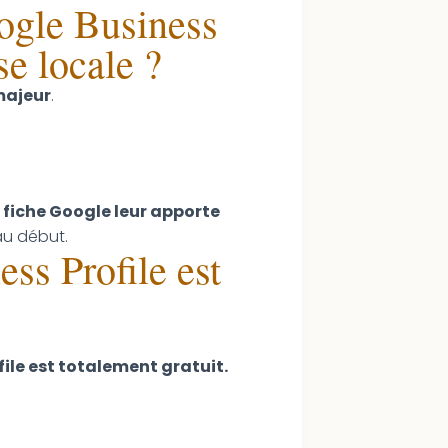
oogle Business
se locale ?
ajeur
.
r fiche Google leur apporte
 au début.
ss Profile est
file est totalement gratuit.