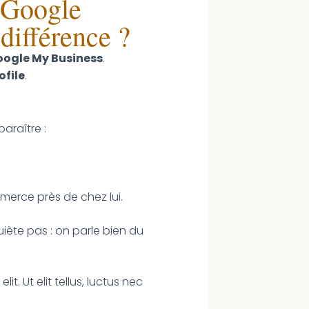
 Google
 différence ?
ogle My Business
.
ofile
.
paraître :
merce près de chez lui.
uiète pas : on parle bien du
t. Ut elit tellus, luctus nec