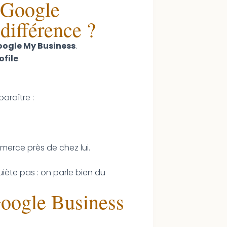
 Google
 différence ?
ogle My Business
.
ofile
.
paraître :
merce près de chez lui.
uiète pas : on parle bien du
Google Business