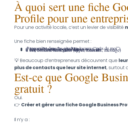
À quoi sert une fiche G
Profile pour une entrepri
Pour une activité locale, c’est un levier de visibilité
m
Une fiche bien renseignée permet :
d’apparaître dans les résultats locaux (“près de moi”)
d’être visible sur Google Maps
d’inspirer confiance grâce aux avis clients
d’être contacté facilement (appel, itinéraire, message)
💡 Beaucoup d’entrepreneurs découvrent que
leu
plus de contacts que leur site internet
, surtout
Est-ce que Google Busine
gratuit ?
Oui.
👉
Créer et gérer une fiche Google Business Pro
Il n’y a :