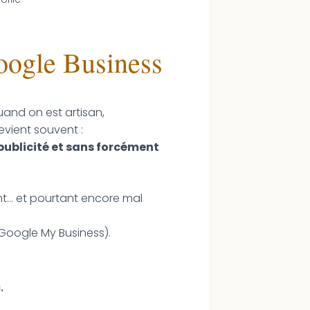
Google Business
uand on est artisan,
evient souvent :
publicité et sans forcément
ant… et pourtant encore mal
oogle My Business).
,