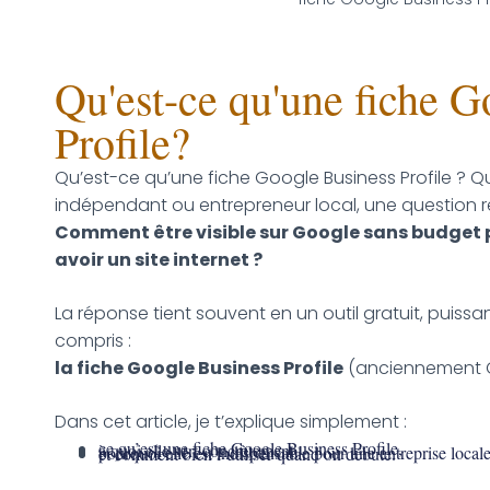
Qu'est-ce qu'une fiche 
Profile?
Qu’est-ce qu’une fiche Google Business Profile ? Q
indépendant ou entrepreneur local, une question r
Comment être visible sur Google sans budget 
avoir un site internet ?
La réponse tient souvent en un outil gratuit, puiss
compris :
la fiche Google Business Profile
(anciennement G
Dans cet article, je t’explique simplement :
ce qu’est une fiche Google Business Profile,
à quoi elle sert concrètement,
pourquoi elle est indispensable pour une entreprise locale
et comment bien l’utiliser quand on débute.