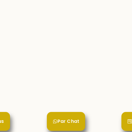
rojet?
tons-en!
tact Maud Digital vous permet de me joindre facilemen
e visibilité digitale, vos outils ou l’automatisation de votre 
Chaque demande est traitée personnellement.
us
Par Chat