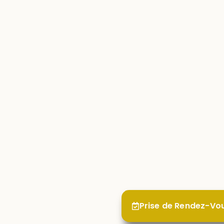
Un p
Discu
Cette page con
sur votr
Prise de Rendez-Vo